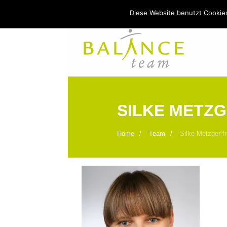
Diese Website benutzt Cookies
Tel. 07141 240499
SILKE METZG
Home
Team
Silke Metzger fr