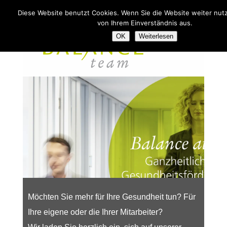
Diese Website benutzt Cookies. Wenn Sie die Website weiter nut
Tel. 07141 240499
von Ihrem Einverständnis aus.
OK
Weiterlesen
Möchten Sie mehr für Ihre Gesundheit tun? Für
Ihre eigene oder die Ihrer Mitarbeiter?