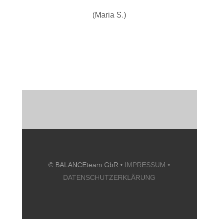
(Maria S.)
© BALANCEteam GbR •
IMPRESSUM
•
DATENSCHUTZERKLÄRUNG